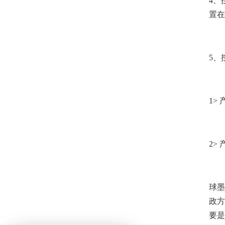
4、
置在
5、
1>
2>
球墨
政方
要是